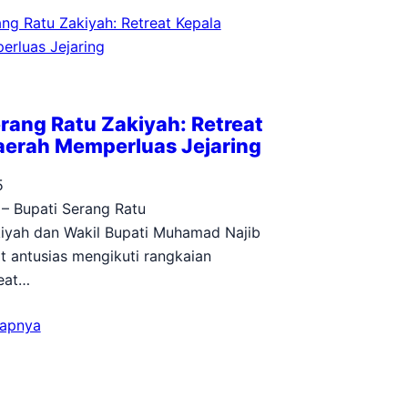
rang Ratu Zakiyah: Retreat
aerah Memperluas Jejaring
5
 – Bupati Serang Ratu
yah dan Wakil Bupati Muhamad Najib
 antusias mengikuti rangkaian
reat…
kapnya