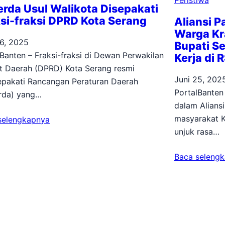
Peristiwa
rda Usul Walikota Disepakati
si-fraksi DPRD Kota Serang
Aliansi 
Warga Kra
26, 2025
Bupati Se
Banten – Fraksi-fraksi di Dewan Perwakilan
Kerja di 
t Daerah (DPRD) Kota Serang resmi
Juni 25, 202
pakati Rancangan Peraturan Daerah
PortalBanten
rda) yang…
dalam Alians
masyarakat K
selengkapnya
unjuk rasa…
Baca seleng