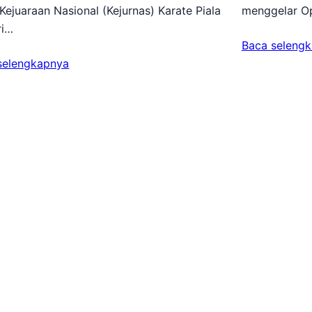
Kejuaraan Nasional (Kejurnas) Karate Piala
menggelar Op
ri…
Baca seleng
selengkapnya