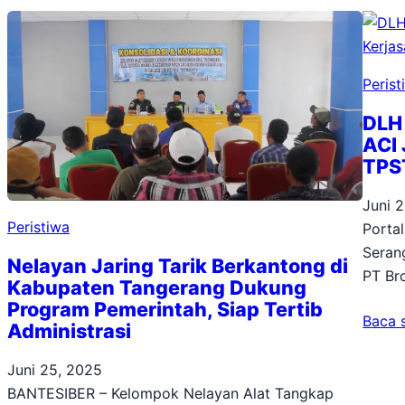
Perist
DLH
ACI 
TPS
Juni 
Peristiwa
Porta
Seran
Nelayan Jaring Tarik Berkantong di
PT Br
Kabupaten Tangerang Dukung
Program Pemerintah, Siap Tertib
Baca 
Administrasi
Juni 25, 2025
BANTESIBER – Kelompok Nelayan Alat Tangkap