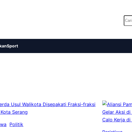
Car
kan
Sport
iwa
Politik