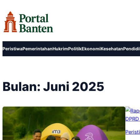
Lewati
ke
konten
Peristiwa
Pemerintahan
Hukrim
Politik
Ekonomi
Kesehatan
Pendidi
Bulan:
Juni 2025
Perist