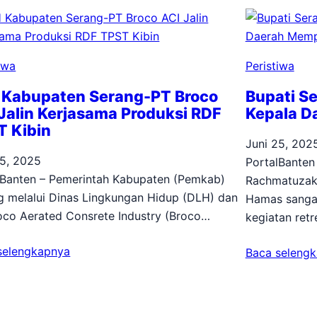
iwa
Peristiwa
 Kabupaten Serang-PT Broco
Bupati Se
Jalin Kerjasama Produksi RDF
Kepala D
T Kibin
Juni 25, 202
25, 2025
PortalBanten
lBanten – Pemerintah Kabupaten (Pemkab)
Rachmatuzaki
g melalui Dinas Lingkungan Hidup (DLH) dan
Hamas sangat
oco Aerated Consrete Industry (Broco…
kegiatan ret
selengkapnya
Baca seleng