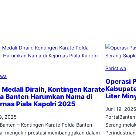
Peristiwa
iwa
Operasi 
Kabupate
 Medali Diraih, Kontingen Karate
Liter Mi
da Banten Harumkan Nama di
rnas Piala Kapolri 2025
Juni 19, 202
19, 2025
PortalBanten
lBanten – Kontingen Karate Polda Banten
Serang melal
sil mengukir prestasi membanggakan dalam
Perindustria