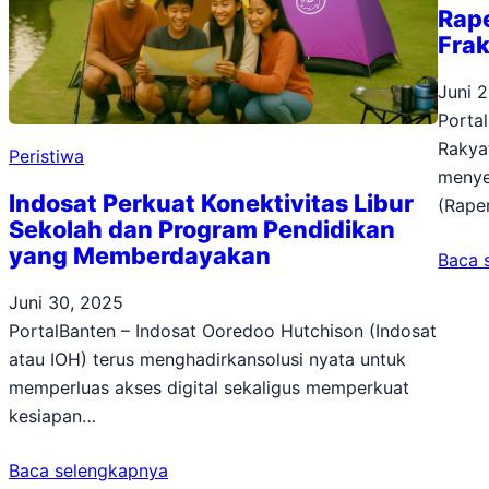
Rape
Frak
Juni 
Portal
Rakya
Peristiwa
menye
Indosat Perkuat Konektivitas Libur
(Rape
Sekolah dan Program Pendidikan
yang Memberdayakan
Baca 
Juni 30, 2025
PortalBanten – Indosat Ooredoo Hutchison (Indosat
atau IOH) terus menghadirkansolusi nyata untuk
memperluas akses digital sekaligus memperkuat
kesiapan…
Baca selengkapnya