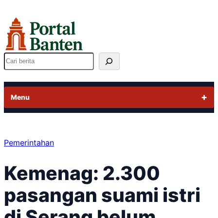
Lewati
ke
konten
Cari
Menu
Pemerintahan
Kemenag: 2.300
pasangan suami istri
di Serang belum