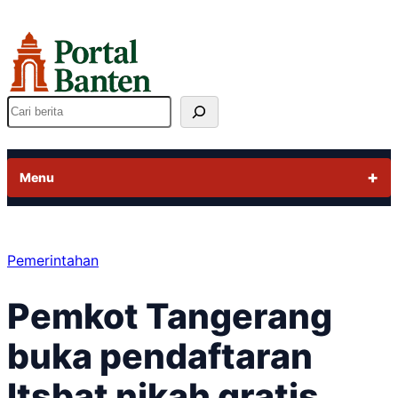
Lewati
ke
konten
Cari
Menu
Pemerintahan
Pemkot Tangerang
buka pendaftaran
Itsbat nikah gratis