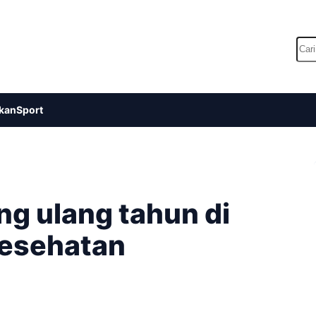
Car
kan
Sport
g ulang tahun di
kesehatan