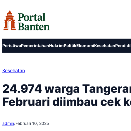
Lewati
ke
konten
Peristiwa
Pemerintahan
Hukrim
Politik
Ekonomi
Kesehatan
Pendidi
Kesehatan
24.974 warga Tangeran
Februari diimbau cek 
admin
/
Februari 10, 2025