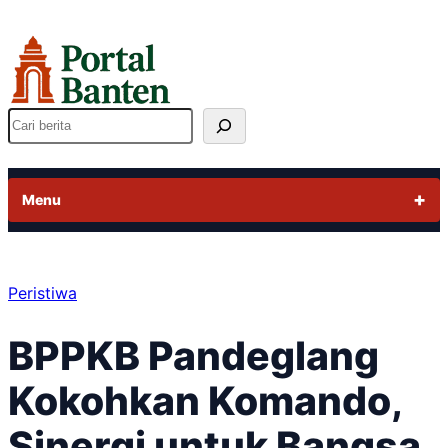
Lewati
ke
konten
Cari
Menu
Peristiwa
BPPKB Pandeglang
Kokohkan Komando,
Sinergi untuk Bangsa