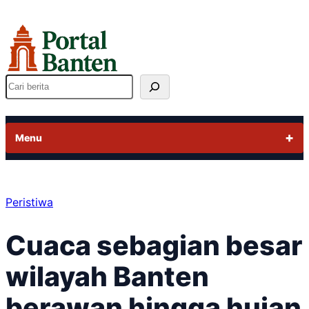
Lewati
ke
konten
Cari
Menu
Peristiwa
Cuaca sebagian besar
wilayah Banten
berawan hingga hujan