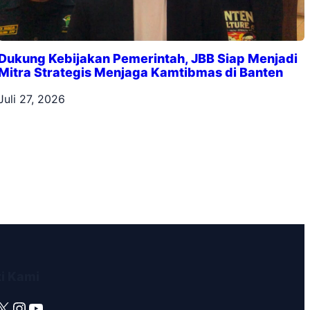
Dukung Kebijakan Pemerintah, JBB Siap Menjadi
Mitra Strategis Menjaga Kamtibmas di Banten
Juli 27, 2026
ti Kami
X
Instagram
YouTube