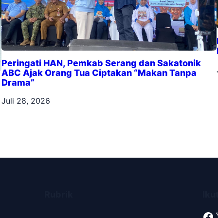
Peringati HAN, Pemkab Serang dan Sakatonik
ABC Ajak Orang Tua Ciptakan “Makan Tanpa
Drama”
Juli 28, 2026
Rubrik
Iku
Facebook