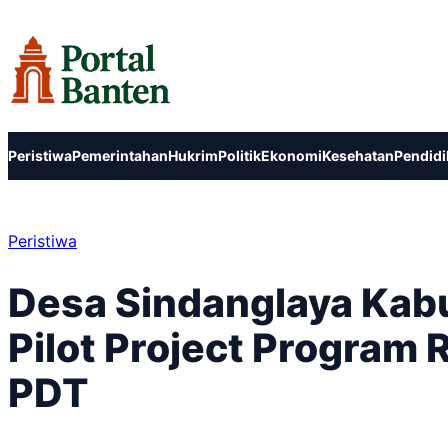
Lewati
ke
konten
Peristiwa
Pemerintahan
Hukrim
Politik
Ekonomi
Kesehatan
Pendidi
Peristiwa
Desa Sindanglaya Kabu
Pilot Project Progra
PDT