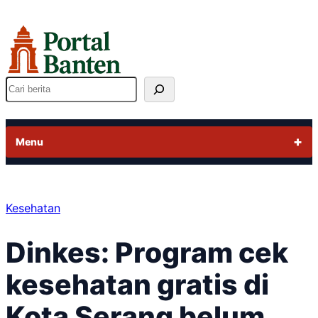
Lewati
ke
konten
Cari
Menu
Kesehatan
Dinkes: Program cek
kesehatan gratis di
Kota Serang belum