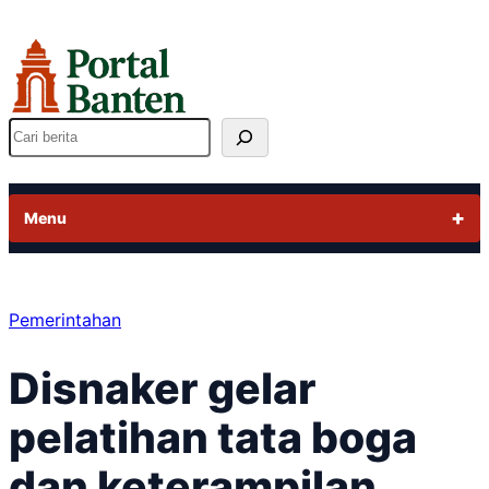
Lewati
ke
konten
Cari
Menu
Pemerintahan
Disnaker gelar
pelatihan tata boga
dan keterampilan