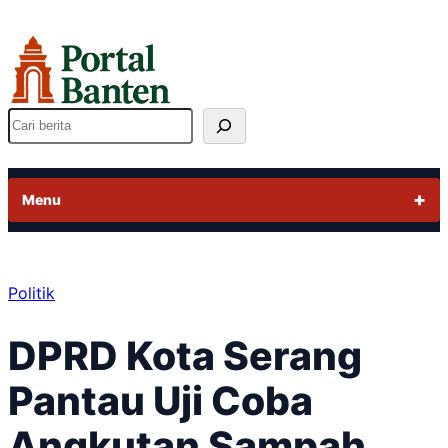
Lewati
ke
konten
Cari
Menu
Politik
DPRD Kota Serang
Pantau Uji Coba
Angkutan Sampah