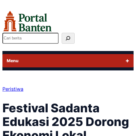
Lewati
ke
konten
Cari
Menu
Peristiwa
Festival Sadanta
Edukasi 2025 Dorong
Ekonomi Lokal