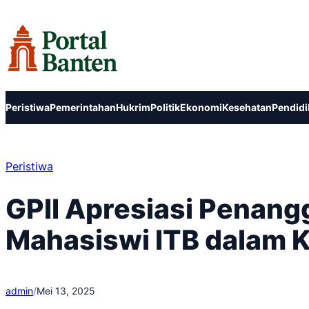
Lewati
ke
konten
Peristiwa
Pemerintahan
Hukrim
Politik
Ekonomi
Kesehatan
Pendidi
Peristiwa
GPII Apresiasi Penan
Mahasiswi ITB dalam
admin
/
Mei 13, 2025