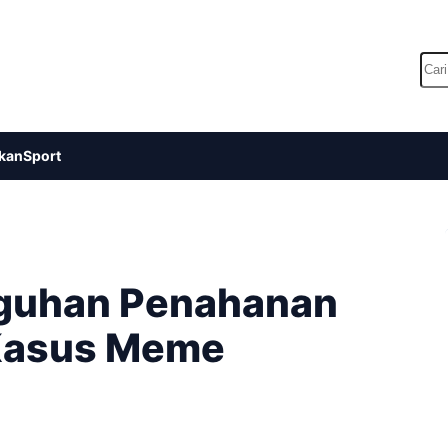
Car
kan
Sport
gguhan Penahanan
 Kasus Meme