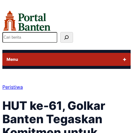
Lewati
ke
konten
Cari
Menu
Peristiwa
HUT ke-61, Golkar
Banten Tegaskan
Komitmen untuk