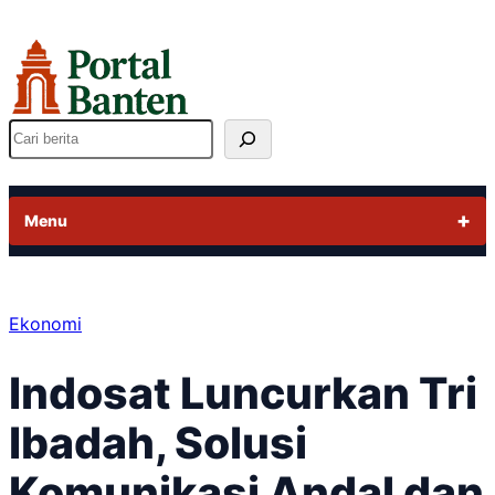
Lewati
ke
konten
Cari
Menu
Ekonomi
Indosat Luncurkan Tri
Ibadah, Solusi
Komunikasi Andal dan