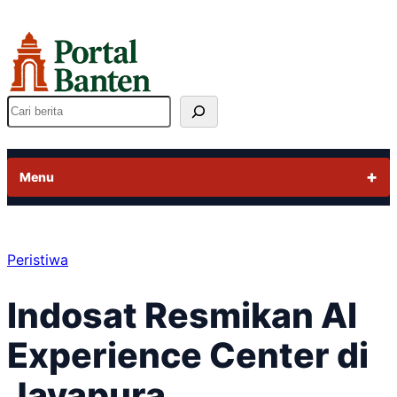
Lewati
ke
konten
Cari
Menu
Peristiwa
Indosat Resmikan AI
Experience Center di
Jayapura