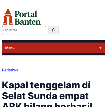
Lewati
ke
konten
Cari
Menu
Peristiwa
Kapal tenggelam di
Selat Sunda empat
ABK hilang berhasil