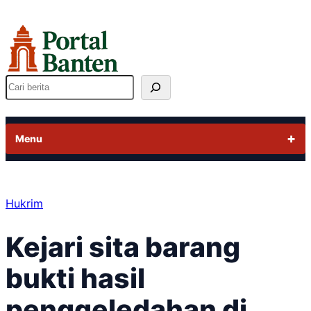
Lewati
ke
konten
Cari
Menu
Hukrim
Kejari sita barang
bukti hasil
penggeledahan di