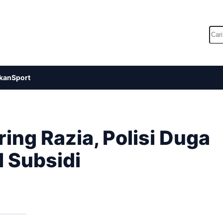
Car
kan
Sport
ing Razia, Polisi Duga
M Subsidi