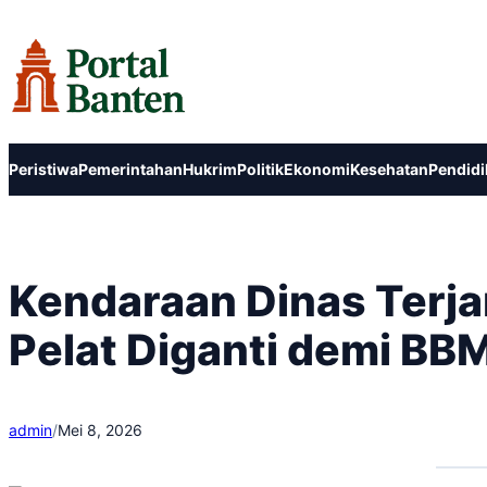
Lewati
ke
konten
Peristiwa
Pemerintahan
Hukrim
Politik
Ekonomi
Kesehatan
Pendidi
Kendaraan Dinas Terjar
Pelat Diganti demi BB
admin
/
Mei 8, 2026