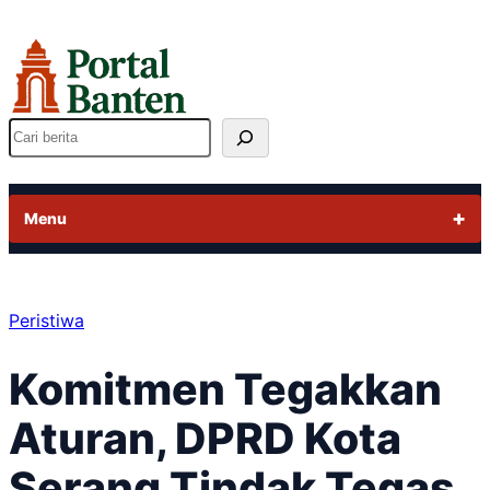
Lewati
ke
konten
Cari
Menu
Peristiwa
Komitmen Tegakkan
Aturan, DPRD Kota
Serang Tindak Tegas