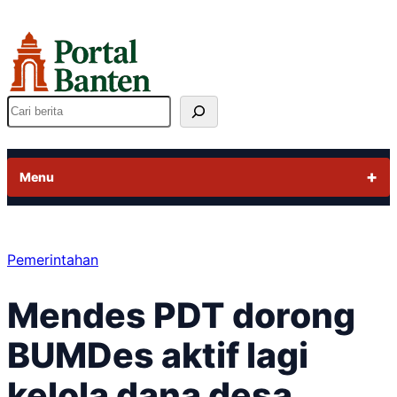
Lewati
ke
konten
Cari
Menu
Pemerintahan
Mendes PDT dorong
BUMDes aktif lagi
kelola dana desa