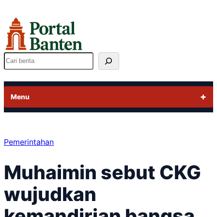
Lewati
ke
konten
Cari
Menu
Pemerintahan
Muhaimin sebut CKG
wujudkan
kemandirian bangsa