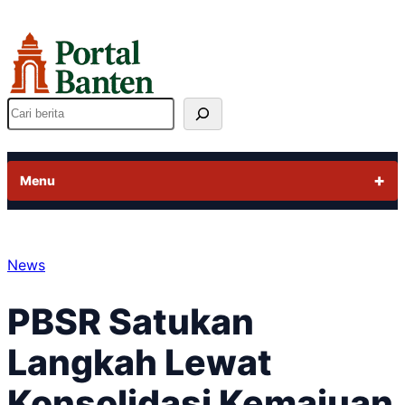
Lewati
ke
konten
Cari
Menu
News
PBSR Satukan
Langkah Lewat
Konsolidasi Kemajuan