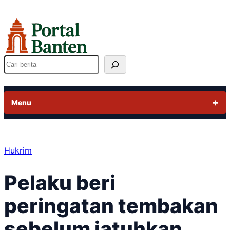
Lewati
ke
konten
Cari
Menu
Hukrim
Pelaku beri
peringatan tembakan
sebelum jatuhkan