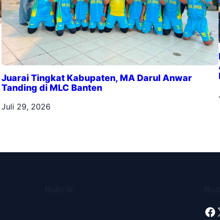
Juarai Tingkat Kabupaten, MA Darul Anwar
Tanding di MLC Banten
Juli 29, 2026
Rubrik
Iku
Facebook