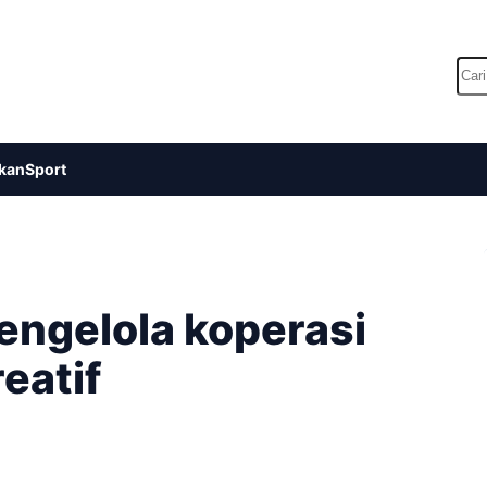
Car
kan
Sport
engelola koperasi
eatif