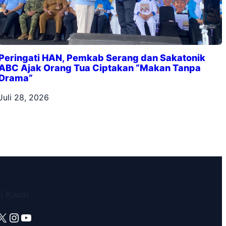
Peringati HAN, Pemkab Serang dan Sakatonik
ABC Ajak Orang Tua Ciptakan “Makan Tanpa
Drama”
Juli 28, 2026
ti Kami
X
Instagram
YouTube