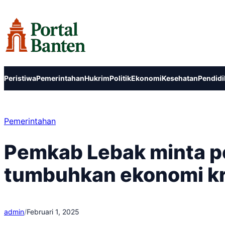
Lewati
ke
konten
Peristiwa
Pemerintahan
Hukrim
Politik
Ekonomi
Kesehatan
Pendidi
Pemerintahan
Pemkab Lebak minta p
tumbuhkan ekonomi kr
admin
/
Februari 1, 2025