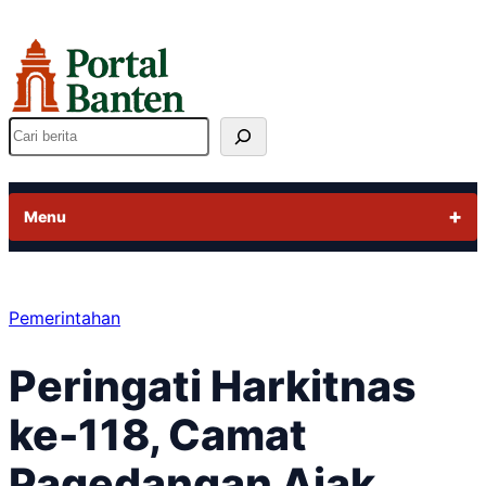
Lewati
ke
konten
Cari
Menu
Pemerintahan
Peringati Harkitnas
ke-118, Camat
Pagedangan Ajak