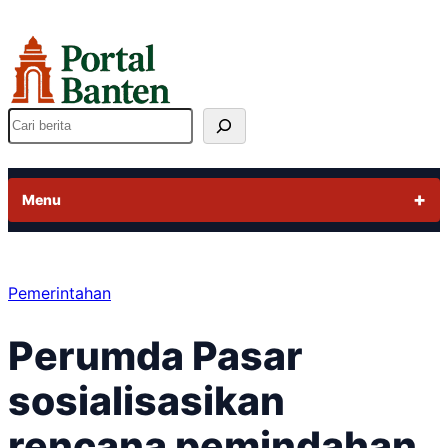
Lewati
ke
konten
Cari
Menu
Pemerintahan
Perumda Pasar
sosialisasikan
rencana pemindahan