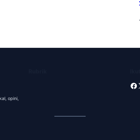
Rubrik
Iku
Facebook
al, opini,