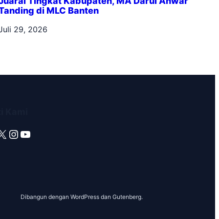
Juarai Tingkat Kabupaten, MA Darul Anwar
Tanding di MLC Banten
Juli 29, 2026
ti Kami
X
Instagram
YouTube
Dibangun dengan WordPress dan Gutenberg.