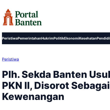
Lewati
ke
konten
Peristiwa
Pemerintahan
Hukrim
Politik
Ekonomi
Kesehatan
Pendidi
Peristiwa
Plh. Sekda Banten Usu
PKN II, Disorot Sebaga
Kewenangan