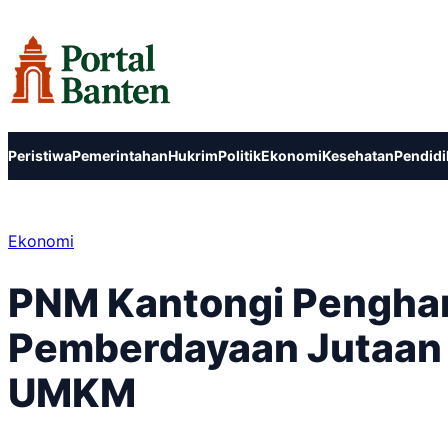
Lewati
ke
konten
Peristiwa
Pemerintahan
Hukrim
Politik
Ekonomi
Kesehatan
Pendidi
Ekonomi
PNM Kantongi Penghar
Pemberdayaan Jutaan
UMKM