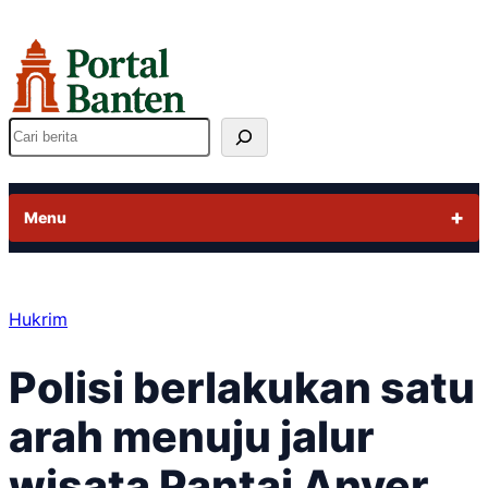
Lewati
ke
konten
Cari
Menu
Hukrim
Polisi berlakukan satu
arah menuju jalur
wisata Pantai Anyer