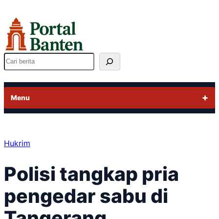
Lewati
ke
konten
Cari
Menu
Hukrim
Polisi tangkap pria
pengedar sabu di
Tangerang