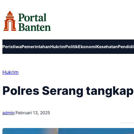
Lewati
ke
konten
Peristiwa
Pemerintahan
Hukrim
Politik
Ekonomi
Kesehatan
Pendidi
Hukrim
Polres Serang tangkap
admin
/
Februari 13, 2025