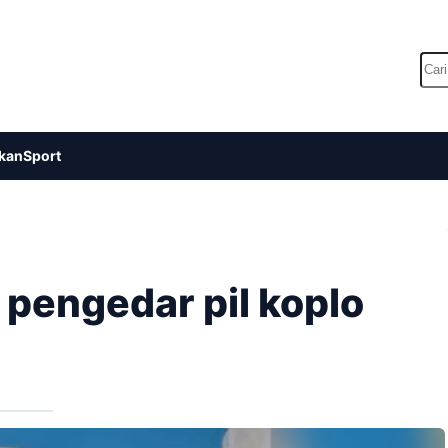
Car
kan
Sport
 pengedar pil koplo