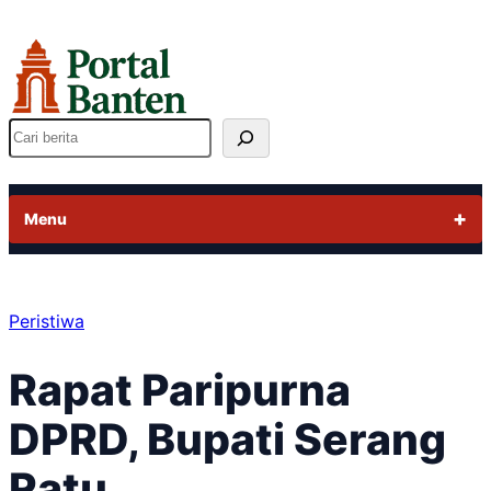
Lewati
ke
konten
Cari
Menu
Peristiwa
Rapat Paripurna
DPRD, Bupati Serang
Ratu