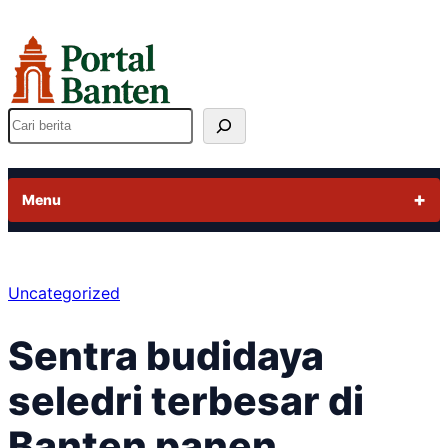
Lewati
ke
konten
Cari
Menu
Uncategorized
Sentra budidaya
seledri terbesar di
Banten panen