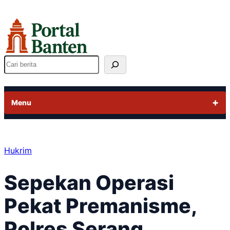
Lewati
ke
konten
Cari
Menu
Hukrim
Sepekan Operasi
Pekat Premanisme,
Polres Serang