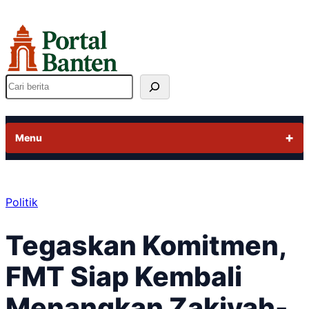
Lewati
ke
konten
Cari
Menu
Politik
Tegaskan Komitmen,
FMT Siap Kembali
Menangkan Zakiyah-