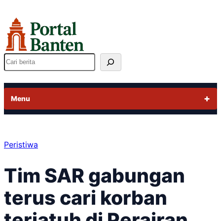
Lewati
ke
konten
Cari
Menu
Peristiwa
Tim SAR gabungan
terus cari korban
terjatuh di Perairan