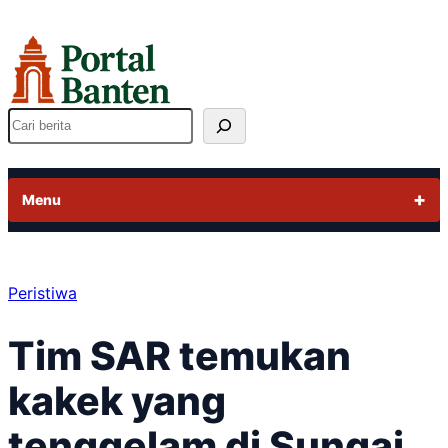
Lewati
ke
konten
Cari
Menu
Peristiwa
Tim SAR temukan
kakek yang
tenggelam di Sungai