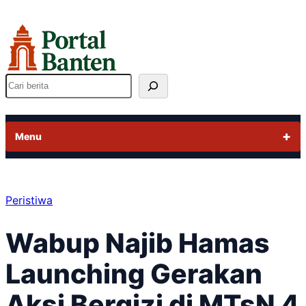
Lewati
ke
konten
Cari
Menu
Peristiwa
Wabup Najib Hamas
Launching Gerakan
Aksi Bergizi di MTsN 4