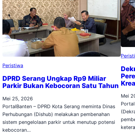
Perist
Peristiwa
Dek
Per
DPRD Serang Ungkap Rp9 Miliar
Krea
Parkir Bukan Kebocoran Satu Tahun
Mei 2
Mei 25, 2026
Porta
PortalBanten – DPRD Kota Serang meminta Dinas
(Dekr
Perhubungan (Dishub) melakukan pembenahan
pembe
sistem pengelolaan parkir untuk menutup potensi
keter
kebocoran…