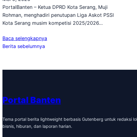
PortalBanten – Ketua DPRD Kota Serang, Muji
Rohman, menghadiri penutupan Liga Askot PSSI
Kota Serang musim kompetisi 2025/2026…
Baca selengkapnya
Berita sebelumnya
Portal Banten
Tema portal berita lightweight berbasis Gutenberg untuk redaksi lok
bisnis, hiburan, dan laporan harian.