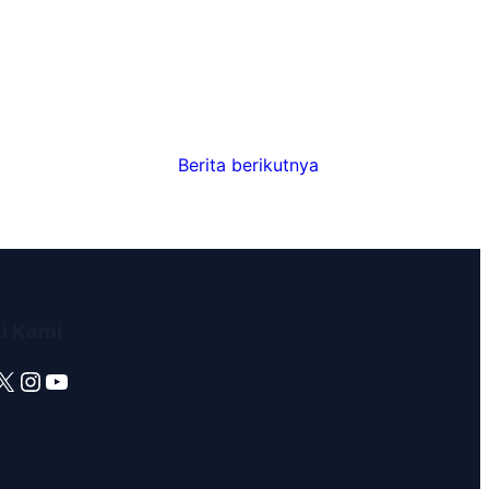
Berita berikutnya
ti Kami
X
Instagram
YouTube