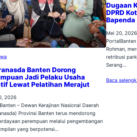
Dugaan Ke
DPRD Kot
Bapenda 
Mei 20, 2026
PortalBanten
Rohman, mer
iwa
retribusi par
Serang…
ranasda Banten Dorong
empuan Jadi Pelaku Usaha
Baca seleng
tif Lewat Pelatihan Merajut
0, 2026
lBanten – Dewan Kerajinan Nasional Daerah
anasda) Provinsi Banten terus mendorong
rdayaan perempuan melalui pengembangan
ampilan yang berpotensi…