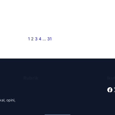
1
2
3
4
…
31
Rubrik
Iku
Facebook
al, opini,