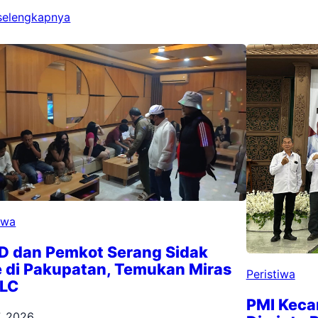
selengkapnya
iwa
D dan Pemkot Serang Sidak
 di Pakupatan, Temukan Miras
Peristiwa
 LC
PMI Keca
7, 2026