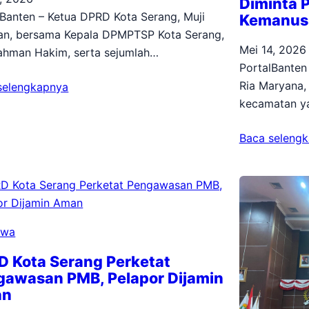
Diminta 
lBanten – Ketua DPRD Kota Serang, Muji
Kemanus
n, bersama Kepala DPMPTSP Kota Serang,
Mei 14, 2026
Rahman Hakim, serta sejumlah…
PortalBanten
Ria Maryana,
selengkapnya
kecamatan ya
Baca seleng
iwa
D Kota Serang Perketat
gawasan PMB, Pelapor Dijamin
an