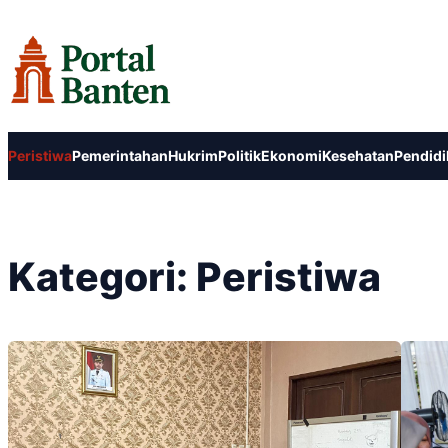
Lewati
ke
konten
Peristiwa
Pemerintahan
Hukrim
Politik
Ekonomi
Kesehatan
Pendidi
Kategori:
Peristiwa