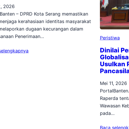
2, 2026
lBanten – DPRD Kota Serang memastikan
menjaga kerahasiaan identitas masyarakat
melaporkan dugaan kecurangan dalam
sanaan Penerimaan…
Peristiwa
Dinilai 
selengkapnya
Globalisa
Usulkan 
Pancasil
Mei 11, 2026
PortalBante
Raperda tent
Wawasan Keb
pada…
Baca seleng