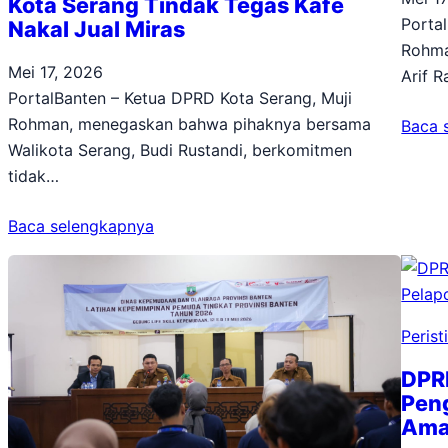
Kota Serang Tindak Tegas Kafe
Porta
Nakal Jual Miras
Rohma
Mei 17, 2026
Arif 
PortalBanten – Ketua DPRD Kota Serang, Muji
Rohman, menegaskan bahwa pihaknya bersama
Baca 
Walikota Serang, Budi Rustandi, berkomitmen
tidak…
Baca selengkapnya
Perist
DPR
Pen
Am