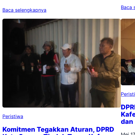
Baca 
Baca selengkapnya
Perist
DPR
Kafe
Peristiwa
dan
Komitmen Tegakkan Aturan, DPRD
Mei 1